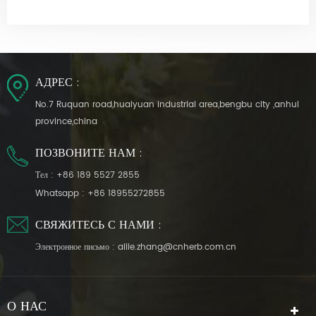
АДРЕС :
No.7 Ruquan road,huaiyuan industrial area,bengbu city ,anhui
province,china
ПОЗВОНИТЕ НАМ :
Тел :
+86 189 5527 2855
Whatsapp :
+86 18955272855
СВЯЖИТЕСЬ С НАМИ :
Электронное письмо :
allie.zhang@cnherb.com.cn
О НАС