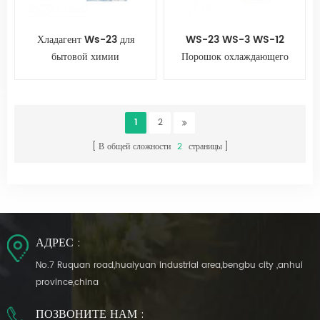
Хладагент Ws-23 для
WS-23 WS-3 WS-12
бытовой химии
Порошок охлаждающего
агента
1
2
В общей сложности
2
страницы
АДРЕС :
No.7 Ruquan road,huaiyuan industrial area,bengbu city ,anhui
province,china
ПОЗВОНИТЕ НАМ :